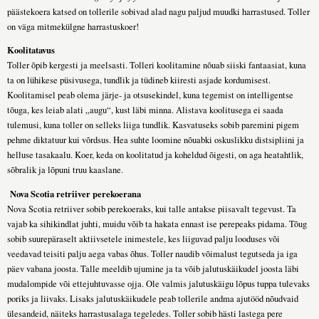
päästekoera katsed on tollerile sobivad alad nagu paljud muudki harrastused. Toller
on väga mitmekülgne harrastuskoer!
Koolitatavus
Toller õpib kergesti ja meelsasti. Tolleri koolitamine nõuab siiski fantaasiat, kuna
ta on lühikese püsivusega, tundlik ja tüdineb kiiresti asjade kordumisest.
Koolitamisel peab olema järje- ja otsusekindel, kuna tegemist on intelligentse
tõuga, kes leiab alati „augu“, kust läbi minna. Alistava koolitusega ei saada
tulemusi, kuna toller on selleks liiga tundlik. Kasvatuseks sobib paremini pigem
pehme diktatuur kui võrdsus. Hea suhte loomine nõuabki oskuslikku distsipliini ja
helluse tasakaalu. Koer, keda on koolitatud ja koheldud õigesti, on aga heatahtlik,
sõbralik ja lõpuni truu kaaslane.
Nova Scotia retriiver perekoerana
Nova Scotia retriiver sobib perekoeraks, kui talle antakse piisavalt tegevust. Ta
vajab ka sihikindlat juhti, muidu võib ta hakata ennast ise perepeaks pidama. Tõug
sobib suurepäraselt aktiivsetele inimestele, kes liiguvad palju looduses või
veedavad teisiti palju aega vabas õhus. Toller naudib võimalust tegutseda ja iga
päev vabana joosta. Talle meeldib ujumine ja ta võib jalutuskäikudel joosta läbi
mudalompide või ettejuhtuvasse ojja. Ole valmis jalutuskäigu lõpus tuppa tulevaks
poriks ja liivaks. Lisaks jalutuskäikudele peab tollerile andma ajutööd nõudvaid
ülesandeid, näiteks harrastusalaga tegeledes. Toller sobib hästi lastega pere