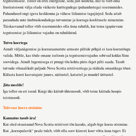
tegutsemisele. Toller on eriti energiline, seda just noorena, mil ta võib oma
frustratsiooni välja elada väikeste kuritegudega (pahandustega) siseruumides.
Pahandused ongi igava keskkonna ja vähese liikumise tagajärjed. Seda aitab
parandada uute ümbruskondadega tutvumine ja koeraga koolitusele minemine.
Täiskasvanud toller võib siseruumides olla üsna rahulik, kui tema igapäevane
tegutsemise ja liikumise vajadus on rahuldatud.
Tutvu koertega
Ainult väljanägemise ja koeraraamatute armsate piltide põhjal ei tasu koeratõugu
valida. Mõtle, kas tõule omane iseloom ja tegutsemisvajadus sobivad kokku Sinu
soovidega. Ainult lugemisega ei pruugi tõu kohta päris õiget pilti saada. Tasub
tutvuda võimalikult paljude Nova Scotia retriiveritega ja rääkida omanikega tõust.
Külasta koeri kasvatajate juures, näitustel, katsetel ja muudel üritustel.
Jäta meelde!
Iga toller on eri isend. Kuigi üks käitub ühtemoodi, võib teine käituda hoopis
teistmoodi.
Tulevase koera otsimine
Kannatus tasub ära!
Kui oled otsustanud Nova Scotia retriiveri tõu kasuks, algab õige koera otsimine.
Kui „koerapalavik“ peale tuleb, võib olla soov kiiresti koer võtta üsna tugev. Ei