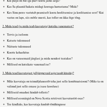
Kui palju on Sul iga päev koera jaoks aega?
Kas Sa plaanid hakata midagi koeraga harrastama? Mida?
Kes Sinu peres vastutab peamiselt koera hoolitsemise ja koolitamise eest? Kui
vastus on laps, siis mõtle uuesti, kas toller on ikka õige tõug.
2. Mida tead (ja mida teab kasvataja) kutsika vanematest?
Tervis ja iseloom
Katsete tulemused
Näituste tulemused
Koerte kehaehitus
Kas on varasemaid järglasi ja mida nendest teatakse?
Millised on kutsikate vanemad ise?
3. Mida tead kasvatajast (alljärgnevaid asju tasub küsida)?
Miks kasvataja on teinud/planeerib teha just selle kombinatsiooni? (Miks ta on
valinud just selle emase ja isase koosluse)
Milliseid omadusi hindab tolleris?
Millised eesmärgid on Nova Scotia retriiveri kasvatustöö osas?
Tee kindlaks, kas kasvataja kuulub tõuühingusse