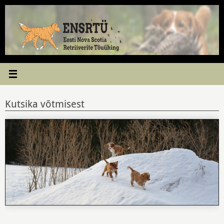
Skip
to
content
Kutsika võtmisest