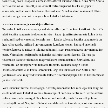
tasu siiski joosta uisapäisa esimest ettesattuvat kutsikat ostma. Kuna Nova Scotia
retriivereid on välimuselt ja iseloomult mitmesuguseid, tasuks kõigepealt
otsustada, millist koera tahetakse. Koerast saab Sinu kaaslane keskmiselt 10-ks
aastaks, seega tasub võtta aega sobiva kutsika leidmiseks.
Kutsika vanemate ja kasvataja valimine
Tutvudes kutsika vanematega, saad aimu sellest, milline koer kutsikast tuleb. Küsi
alati kutsika vanemate iseloomu, tervise-, katse- ja näitusetulemuste kohta ja ka
seda, millised on vanemad kehaehituselt. Lisaks tulevase kutsika vanematele on
hea välja uurida, millised on varasemate kutsikate (juhul, kui neid on olnud)
tervise, katsete ja näituste tulemused ja millistest pesakondadest on vanemad ise
pärit. Võimalikult palju infot on kutsika valimisel ainult kasuks. Näituse ja
tõuomaste katsete tulemused räägivad koera tõuomadustest. Uuri alati, kas
vanematel on aktsepteeritud tõukatse tulemus. Tõukatse räägib lisaks
kasutusomadustele ka koera iseloomust. Isegi kui kutsikast saab Sulle ainult
jalutuskaaslane, räägivad vanemate katsete tulemused palju kutsika koolitamisest
ja käsitlemisest.
Võta ühendust mitme kasvatajaga. Kasvatajad annavad hea meelega nõu, kuigi Sa
ei ole neilt kohe kutsikat võtmas. Kasvatajatel on Nova Scotia retriiverite aretuse
suhtes erinevad eesmärgid. Tasub rahulikult mõelda, mida Sa koeralt ja tema
kasvatajalt ootad. Seejärel võid otsida endale sobiva kasvataja ja kutsika vanemad.