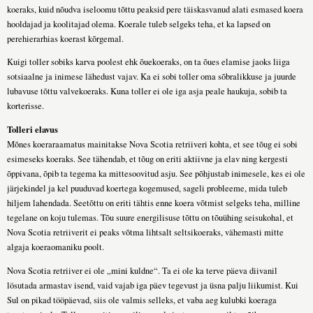
koeraks, kuid nõudva iseloomu tõttu peaksid pere täiskasvanud alati esmased koera
hooldajad ja koolitajad olema. Koerale tuleb selgeks teha, et ka lapsed on
perehierarhias koerast kõrgemal.
Kuigi toller sobiks karva poolest ehk õuekoeraks, on ta õues elamise jaoks liiga
sotsiaalne ja inimese lähedust vajav. Ka ei sobi toller oma sõbralikkuse ja juurde
lubavuse tõttu valvekoeraks. Kuna toller ei ole iga asja peale haukuja, sobib ta
korterisse.
Tolleri elavus
Mõnes koeraraamatus mainitakse Nova Scotia retriiveri kohta, et see tõug ei sobi
esimeseks koeraks. See tähendab, et tõug on eriti aktiivne ja elav ning kergesti
õppivana, õpib ta tegema ka mittesoovitud asju. See põhjustab inimesele, kes ei ole
järjekindel ja kel puuduvad koertega kogemused, sageli probleeme, mida tuleb
hiljem lahendada. Seetõttu on eriti tähtis enne koera võtmist selgeks teha, milline
tegelane on koju tulemas. Tõu suure energilisuse tõttu on tõuühing seisukohal, et
Nova Scotia retriiverit ei peaks võtma lihtsalt seltsikoeraks, vähemasti mitte
algaja koeraomaniku poolt.
Nova Scotia retriiver ei ole „mini kuldne“. Ta ei ole ka terve päeva diivanil
lösutada armastav isend, vaid vajab iga päev tegevust ja üsna palju liikumist. Kui
Sul on pikad tööpäevad, siis ole valmis selleks, et vaba aeg kulubki koeraga