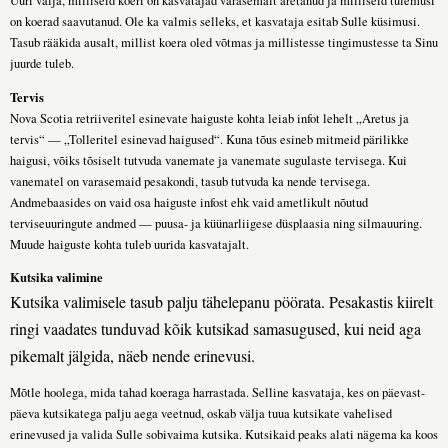
Uuri välja, milliseid koeri on kasvatajad varasemalt aretanud ja milliseid tulemusi
on koerad saavutanud. Ole ka valmis selleks, et kasvataja esitab Sulle küsimusi.
Tasub rääkida ausalt, millist koera oled võtmas ja millistesse tingimustesse ta Sinu
juurde tuleb.
Tervis
Nova Scotia retriiveritel esinevate haiguste kohta leiab infot lehelt „Aretus ja
tervis“ — „Tolleritel esinevad haigused“. Kuna tõus esineb mitmeid pärilikke
haigusi, võiks tõsiselt tutvuda vanemate ja vanemate sugulaste tervisega. Kui
vanematel on varasemaid pesakondi, tasub tutvuda ka nende tervisega.
Andmebaasides on vaid osa haiguste infost ehk vaid ametlikult nõutud
terviseuuringute andmed — puusa- ja küünarliigese düsplaasia ning silmauuring.
Muude haiguste kohta tuleb uurida kasvatajalt.
Kutsika valimine
Kutsika valimisele tasub palju tähelepanu pöörata. Pesakastis kiirelt
ringi vaadates tunduvad kõik kutsikad samasugused, kui neid aga
pikemalt jälgida, näeb nende erinevusi.
Mõtle hoolega, mida tahad koeraga harrastada. Selline kasvataja, kes on päevast-
päeva kutsikatega palju aega veetnud, oskab välja tuua kutsikate vahelised
erinevused ja valida Sulle sobivaima kutsika. Kutsikaid peaks alati nägema ka koos