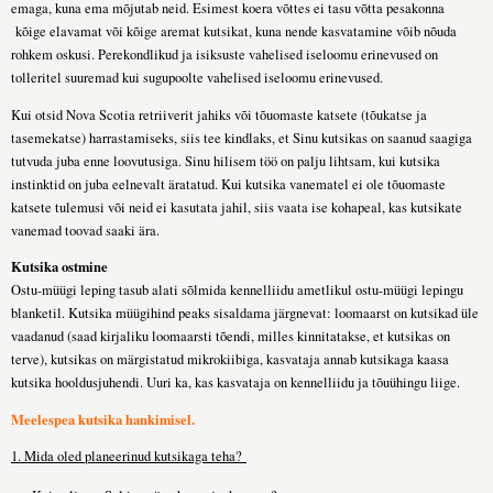
emaga, kuna ema mõjutab neid. Esimest koera võttes ei tasu võtta pesakonna
kõige elavamat või kõige aremat kutsikat, kuna nende kasvatamine võib nõuda
rohkem oskusi. Perekondlikud ja isiksuste vahelised iseloomu erinevused on
tolleritel suuremad kui sugupoolte vahelised iseloomu erinevused.
Kui otsid Nova Scotia retriiverit jahiks või tõuomaste katsete (tõukatse ja
tasemekatse) harrastamiseks, siis tee kindlaks, et Sinu kutsikas on saanud saagiga
tutvuda juba enne loovutusiga. Sinu hilisem töö on palju lihtsam, kui kutsika
instinktid on juba eelnevalt äratatud. Kui kutsika vanematel ei ole tõuomaste
katsete tulemusi või neid ei kasutata jahil, siis vaata ise kohapeal, kas kutsikate
vanemad toovad saaki ära.
Kutsika ostmine
Ostu-müügi leping tasub alati sõlmida kennelliidu ametlikul ostu-müügi lepingu
blanketil. Kutsika müügihind peaks sisaldama järgnevat: loomaarst on kutsikad üle
vaadanud (saad kirjaliku loomaarsti tõendi, milles kinnitatakse, et kutsikas on
terve), kutsikas on märgistatud mikrokiibiga, kasvataja annab kutsikaga kaasa
kutsika hooldusjuhendi. Uuri ka, kas kasvataja on kennelliidu ja tõuühingu liige.
Meelespea kutsika hankimisel.
1. Mida oled planeerinud kutsikaga teha?