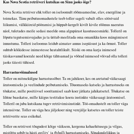
Kas Nova Scotia retriiveri kutsikas on Sinu jaoks õige?
Nova Scotia retriiver ehk toller on iseloomult rõõmsameelne, elav, energiline ja
toimekas. Tänu peibutusomadustele teeb toller sageli vabalt olles sööstvaid
liikumisi, välkkiireid pööramisi ja hüppab kergelt kivilt kivile rõõmus naeratus
näol, tuletades meile sedasi meelde oma algupärast kasutuseesmärki. Tolleril on
lõputu tegutsemisvajadus ja ta üritab meelitada oma omanikku koos mängimisest
innustuma. Tolleri iseloomus leidub aimatav annus isepäisust ja ka õrnust. Toller
suhtub kõikidesse inimestesse heatahtlikult. Siiski on oma karja inimesed
täiskasvanud koerale need kõige tähtsamad ja võõrad inimesed võivad olla tolleri
jaoks täiesti tühised.
Harrastusvõimalused
Toller on mitmekülgne harrastussõber. Ta on jahikoer, kes on aretatud väikesaagi
äratoomiseks ja veelindude peibutamiseks. Tõuomaseks katseks ja harrastuseks on
tõukatse, mille positiivsel sooritamisel saab koer jätkata jahikatsetel. Tõukatse on
lihtne baaskatse, mille käigus testitakse koera instinkte väikesaagi äratoomisel.
Tolleril on juba kutsikana tugev retriivimisinstinkt. Töö-omadustelt on toller väga
intensiivne. Toller on väga hea jäljekoer ning verejälje katsetes on toller teiste
retriiverite seas esikohal.
Toller on retriiveri tõugudest kõige väiksem, kergema kehaehitusega ja vilgas,
mistõttu sobib ta hästi
agility
` ja
flyball
i harrastamiseks. Sõnakuulelikkus ja