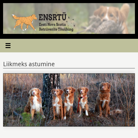
Skip
to
content
Liikmeks astumine