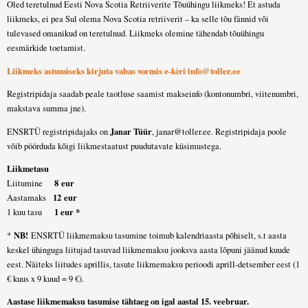
Oled teretulnud Eesti Nova Scotia Retriiverite Tõuühingu liikmeks! Et astuda
liikmeks, ei pea Sul olema Nova Scotia retriiverit – ka selle tõu fännid või
tulevased omanikud on teretulnud. Liikmeks olemine tähendab tõuühingu
eesmärkide toetamist.
Liikmeks astumiseks kirjuta vabas vormis e-kiri
info@toller.ee
Registripidaja saadab peale taotluse saamist makseinfo (kontonumbri, viitenumbri,
makstava summa jne).
Janar Tüür
ENSRTÜ registripidajaks on
,
janar@toller.ee
. Registripidaja poole
võib pöörduda kõigi liikmestaatust puudutavate küsimustega.
Liikmetasu
8
eur
Liitumine
12
eur
Aastamaks
1 eur *
1 kuu tasu
NB!
*
ENSRTÜ liikmemaksu tasumine toimub kalendriaasta põhiselt, s.t aasta
keskel ühinguga liitujad tasuvad liikmemaksu jooksva aasta lõpuni jäänud kuude
eest. Näiteks liitudes aprillis, tasute liikmemaksu perioodi aprill-detsember eest (1
€ kuus x 9 kuud = 9 €).
Aastase liikmemaksu tasumise tähtaeg on igal aastal 15. veebruar.