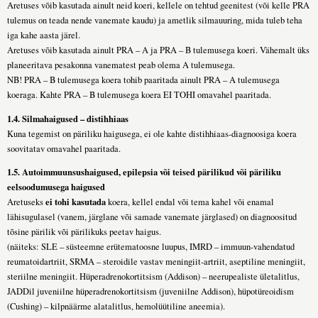
Aretuses võib kasutada ainult neid koeri, kellele on tehtud geenitest (või kelle PRA
tulemus on teada nende vanemate kaudu) ja ametlik silmauuring, mida tuleb teha
iga kahe aasta järel.
Aretuses võib kasutada ainult PRA – A ja PRA – B tulemusega koeri. Vähemalt üks
planeeritava pesakonna vanematest peab olema A tulemusega.
NB! PRA – B tulemusega koera tohib paaritada ainult PRA – A tulemusega
koeraga. Kahte PRA – B tulemusega koera EI TOHI omavahel paaritada.
1.4. Silmahaigused – distihhiaas
Kuna tegemist on päriliku haigusega, ei ole kahte distihhiaas-diagnoosiga koera
soovitatav omavahel paaritada.
1.5. Autoimmuunsushaigused, epilepsia või teised pärilikud või päriliku
eelsoodumusega haigused
ei tohi kasutada
Aretuseks
koera, kellel endal või tema kahel või enamal
lähisugulasel (vanem, järglane või samade vanemate järglased) on diagnoositud
tõsine pärilik või pärilikuks peetav haigus.
(näiteks: SLE – süsteemne erütematoosne luupus, IMRD – immuun-vahendatud
reumatoidartriit, SRMA – steroidile vastav meningiit-artriit, aseptiline meningiit,
steriilne meningiit. Hüperadrenokortitsism (Addison) – neerupealiste ületalitlus,
JADDil juveniilne hüperadrenokortitsism (juveniilne Addison), hüpotüreoidism
(Cushing) – kilpnäärme alatalitlus, hemolüütiline aneemia).