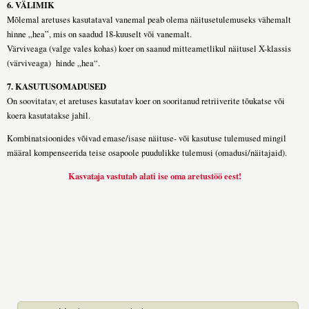
6. VÄLIMIK
Mõlemal aretuses kasutataval vanemal peab olema näitusetulemuseks vähemalt
hinne „hea”, mis on saadud 18-kuuselt või vanemalt.
Värviveaga (valge vales kohas) koer on saanud mitteametlikul näitusel X-klassis
(värviveaga) hinde „hea“.
7. KASUTUSOMADUSED
On soovitatav, et aretuses kasutatav koer on sooritanud retriiverite tõukatse või
koera kasutatakse jahil.
Kombinatsioonides võivad emase/isase näituse- või kasutuse tulemused mingil
määral kompenseerida teise osapoole puudulikke tulemusi (omadusi/näitajaid).
Kasvataja vastutab alati ise oma aretustöö eest!