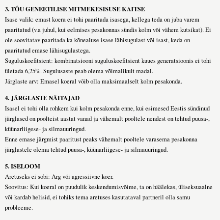
3. TÕU GENEETILISE MITMEKESISUSE KAITSE
Isase valik: emast koera ei tohi paaritada isasega, kellega teda on juba varem
paaritatud (v.a juhul, kui eelmises pesakonnas sündis kolm või vähem kutsikat). Ei
ole soovitatav paaritada ka kõnealuse isase lähisugulast või isast, keda on
paaritatud emase lähisugulastega.
Suguluskoefitsient: kombinatsiooni suguluskoefitsient kuues generatsioonis ei tohi
ületada 6,25%. Sugulusaste peab olema võimalikult madal.
Järglaste arv: Emasel koeral võib olla maksimaalselt kolm pesakonda.
4. JÄRGLASTE NÄITAJAD
Isasel ei tohi olla rohkem kui kolm pesakonda enne, kui esimesed Eestis sündinud
järglased on poolteist aastat vanad ja vähemalt pooltele nendest on tehtud puusa-,
küünarliigese- ja silmauuringud.
Enne emase järgmist paaritust peaks vähemalt pooltele varasema pesakonna
järglastele olema tehtud puusa-, küünarliigese- ja silmauuringud.
5. ISELOOM
Aretuseks ei sobi: Arg või agressiivne koer.
Soovitus: Kui koeral on puudulik keskendumisvõime, ta on häälekas, üliseksuaalne
või kardab helisid, ei tohiks tema aretuses kasutataval partneril olla samu
probleeme.