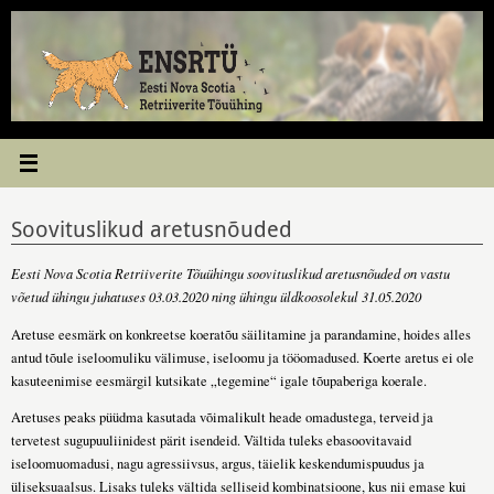
Skip
to
content
Soovituslikud aretusnõuded
Eesti Nova Scotia Retriiverite Tõuühingu soovituslikud aretusnõuded on vastu
võetud ühingu juhatuses 03.03.2020 ning ühingu üldkoosolekul 31.05.2020
Aretuse eesmärk on konkreetse koeratõu säilitamine ja parandamine, hoides alles
antud tõule iseloomuliku välimuse, iseloomu ja tööomadused. Koerte aretus ei ole
kasuteenimise eesmärgil kutsikate „tegemine“ igale tõupaberiga koerale.
Aretuses peaks püüdma kasutada võimalikult heade omadustega, terveid ja
tervetest sugupuuliinidest pärit isendeid. Vältida tuleks ebasoovitavaid
iseloomuomadusi, nagu agressiivsus, argus, täielik keskendumispuudus ja
üliseksuaalsus. Lisaks tuleks vältida selliseid kombinatsioone, kus nii emase kui