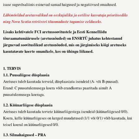
isase suguvõsaliinis esinevad samad haigused ja negatiivsed omadused.
Läbimõeldud aretusvalikud on eeskujuliku ja eetilise kasvataja prioriteediks
ning Nova Scotia retriiveri tõuomaduste tagamise eelduseks.
Lisaks kehtivatele FCI aretussoovitustele ja Eesti Kennelliidu
tõuraamatumäärusele (aretusnõuded) on ENSRTÜ juhatus kehtestanud
järgnevad soovituslikud aretusnõuded, mis on järgimiseks kõigi aretuseks
kasutatavate koerte omanikele, kes on ühingu liikmed.
1. TERVIS
1.1. Puusaliigese düsplaasia
Aretuses tuleb kasutada terveid, düsplaasiata isendeid (A- või B-puusad).
Erand: C puusatulemusega koera võib erandkorras paaritada ainult A
puusatulemusega koeraga.
1.2. Küünarliigese düsplaasia
Aretuses tuleb kasutada tervete küünarliigestega isendeid (küünarliigesed 0/0).
Koera, kelle küünarliigeses on kerged muudatused (1/1 või 0/1) võib kasutada, kui
teisel koeral on küünarliigesed 0/0.
1.3. Silmahaigused – PRA