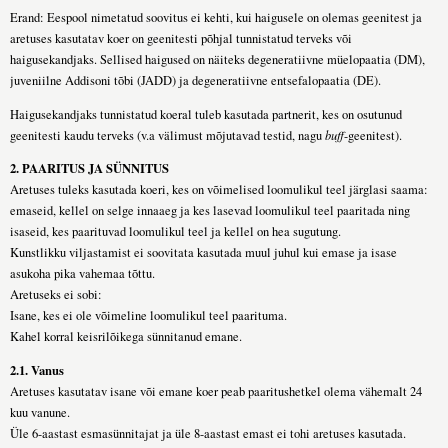
Erand: Eespool nimetatud soovitus ei kehti, kui haigusele on olemas geenitest ja
aretuses kasutatav koer on geenitesti põhjal tunnistatud terveks või
haigusekandjaks. Sellised haigused on näiteks degeneratiivne müelopaatia (DM),
juveniilne Addisoni tõbi (JADD) ja degeneratiivne entsefalopaatia (DE).
Haigusekandjaks tunnistatud koeral tuleb kasutada partnerit, kes on osutunud
geenitesti kaudu terveks (v.a välimust mõjutavad testid, nagu
buff
-geenitest).
2. PAARITUS JA SÜNNITUS
Aretuses tuleks kasutada koeri, kes on võimelised loomulikul teel järglasi saama:
emaseid, kellel on selge innaaeg ja kes lasevad loomulikul teel paaritada ning
isaseid, kes paarituvad loomulikul teel ja kellel on hea sugutung.
Kunstlikku viljastamist ei soovitata kasutada muul juhul kui emase ja isase
asukoha pika vahemaa tõttu.
Aretuseks ei sobi:
Isane, kes ei ole võimeline loomulikul teel paarituma.
Kahel korral keisrilõikega sünnitanud emane.
2.1. Vanus
Aretuses kasutatav isane või emane koer peab paaritushetkel olema vähemalt 24
kuu vanune.
Üle 6-aastast esmasünnitajat ja üle 8-aastast emast ei tohi aretuses kasutada.