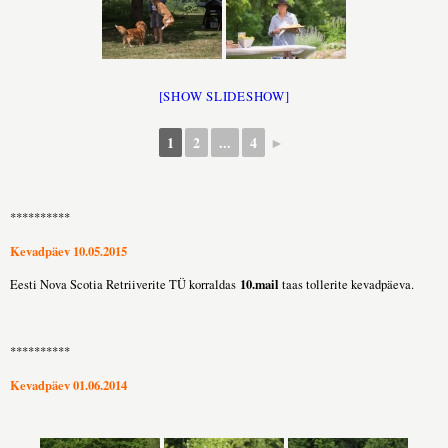
[SHOW SLIDESHOW]
1
2
...
4
►
**********
Kevadpäev 10.05.2015
10.mail
Eesti Nova Scotia Retriiverite TÜ korraldas
taas tollerite kevadpäeva.
**********
Kevadpäev 01.06.2014