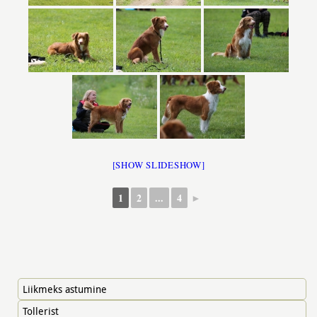
[SHOW SLIDESHOW]
1
2
...
4
►
Liikmeks astumine
Tollerist