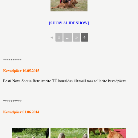
[SHOW SLIDESHOW]
◄
1
...
3
4
**********
Kevadpäev 10.05.2015
10.mail
Eesti Nova Scotia Retriiverite TÜ korraldas
taas tollerite kevadpäeva.
**********
Kevadpäev 01.06.2014