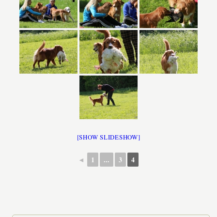
[SHOW SLIDESHOW]
◄
1
...
3
4