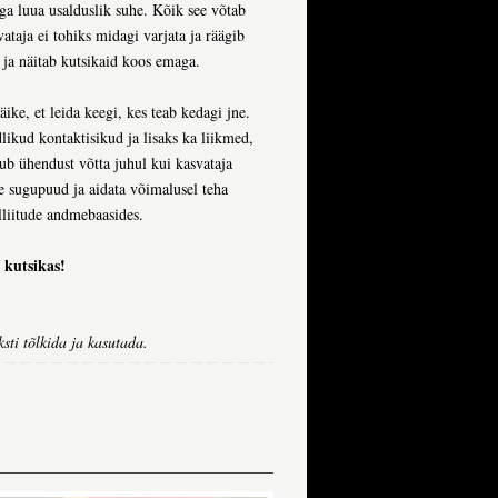
ega luua usalduslik suhe. Kõik see võtab
ataja ei tohiks midagi varjata ja räägib
 ja näitab kutsikaid koos emaga.
äike, et leida keegi, kes teab kedagi jne.
likud kontaktisikud ja lisaks ka liikmed,
sub ühendust võtta juhul kui kasvataja
e sugupuud ja aidata võimalusel teha
elliitude andmebaasides.
e kutsikas!
sti tõlkida ja kasutada.