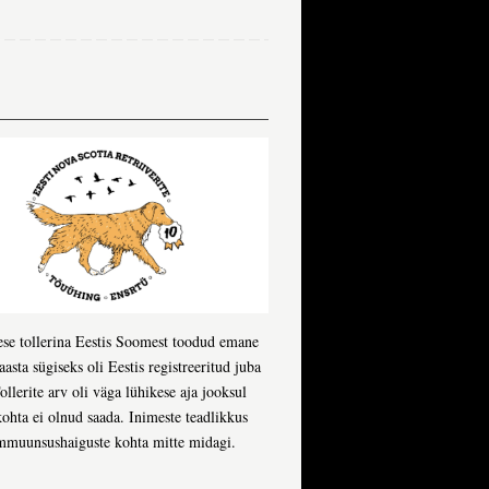
imese tollerina Eestis Soomest toodud emane
asta sügiseks oli Eestis registreeritud juba
ollerite arv oli väga lühikese aja jooksul
 kohta ei olnud saada. Inimeste teadlikkus
oimmuunsushaiguste kohta mitte midagi.