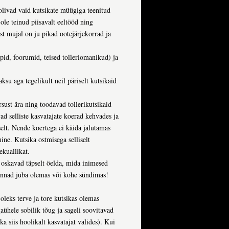
olivad vaid kutsikate müügiga teenitud
ole teinud piisavalt eeltööd ning
est mujal on ju pikad ootejärjekorrad ja
upid, foorumid, teised tolleriomanikud) ja
aksu aga tegelikult neil päriselt kutsikaid
sust ära ning toodavad tollerikutsikaid
ad selliste kasvatajate koerad kehvades ja
selt. Nende koertega ei käida jalutamas
ine. Kutsika ostmisega selliselt
ekuallikat.
a oskavad täpselt öelda, mida inimesed
konnad juba olemas või kohe sündimas!
oleks terve ja tore kutsikas olemas
gaühele sobilik tõug ja sageli soovitavad
a siis hoolikalt kasvatajat valides). Kui