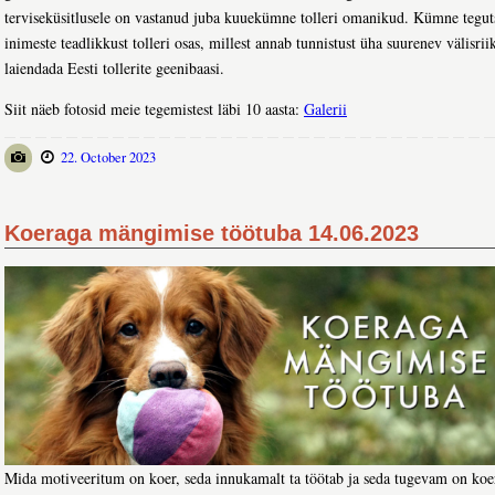
terviseküsitlusele on vastanud juba kuuekümne tolleri omanikud. Kümne tegu
inimeste teadlikkust tolleri osas, millest annab tunnistust üha suurenev välisri
laiendada Eesti tollerite geenibaasi.
Siit näeb fotosid meie tegemistest läbi 10 aasta:
Galerii
22. October 2023
Koeraga mängimise töötuba 14.06.2023
Mida motiveeritum on koer, seda innukamalt ta töötab ja seda tugevam on koer