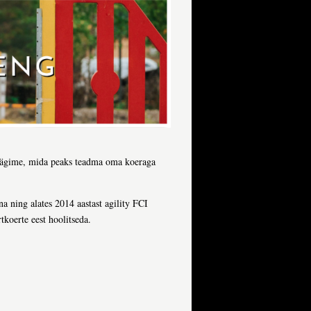
 räägime, mida peaks teadma oma koeraga
a ning alates 2014 aastast agility FCI
tkoerte eest hoolitseda.