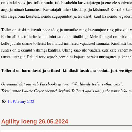
on kindel soov just toller saada, tuleb suhelda kasvatajatega ja enesele sobivat
aega ja nõuab kannatust. Kasvatajalt tuleb küsida palju küsimusi! Korralik kasv
uhkusega oma koertest, nende sugupuudest ja tervisest, kuid ka nende vigadest
Toller on siiski piisavalt noor tõug ja omanike ning kasvatajate ring piisavalt v
Parim allikas tollerite kohta infot saada on tõuühing. Meie ühingul on piirkond
kelle juurde saame tollerist huvitatud inimesed vajadusel suunata. Kindlasti ta
suhtes on tekkinud vähimgi kahtlus. Ühing saab üle vaadata kutsikate vanemat
taustauuringut. Paljud terviseprobleemid ei kajastu paraku uuringutes ja kenn
Tollerid on haruldased ja erilised- kindlasti tasub ära oodata just see õig
Originaaltekst pärineb Facebooki grupist “Worldwide toller enthusiasts”.
Teksti autor Laurie Geyer (kennel Skylark Tollers) andis ühingule nõusoleku tek
11. February 2022
Agility loeng 26.05.2024