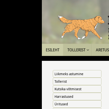
Skip
to
content
Skip
ESILEHT
TOLLERIST
ARETUS 
to
content
Liikmeks astumine
Tollerist
Kutsika võtmisest
Harrastused
Üritused