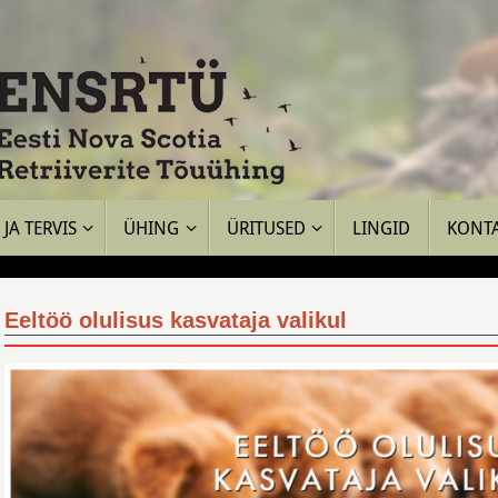
JA TERVIS
ÜHING
ÜRITUSED
LINGID
KONT
Eeltöö olulisus kasvataja valikul