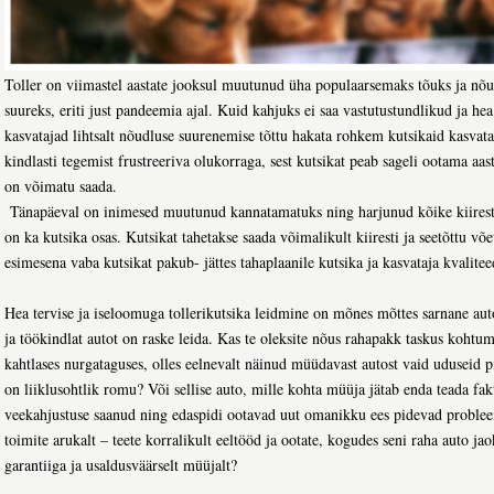
Toller on viimastel aastate jooksul muutunud üha populaarsemaks tõuks ja nõu
suureks, eriti just pandeemia ajal. Kuid kahjuks ei saa vastutustundlikud ja h
kasvatajad lihtsalt nõudluse suurenemise tõttu hakata rohkem kutsikaid kasvat
kindlasti tegemist frustreeriva olukorraga, sest kutsikat peab sageli ootama aast
on võimatu saada.
Tänapäeval on inimesed muutunud kannatamatuks ning harjunud kõike kiirest
on ka kutsika osas. Kutsikat tahetakse saada võimalikult kiiresti ja seetõttu võet
esimesena vaba kutsikat pakub- jättes tahaplaanile kutsika ja kasvataja kvalitee
Hea tervise ja iseloomuga tollerikutsika leidmine on mõnes mõttes sarnane au
ja töökindlat autot on raske leida. Kas te oleksite nõus rahapakk taskus koht
kahtlases nurgataguses, olles eelnevalt näinud müüdavast autost vaid uduseid pil
on liiklusohtlik romu? Või sellise auto, mille kohta müüja jätab enda teada fakt
veekahjustuse saanud ning edaspidi ootavad uut omanikku ees pidevad probl
toimite arukalt – teete korralikult eeltööd ja ootate, kogudes seni raha auto jao
garantiiga ja usaldusväärselt müüjalt?