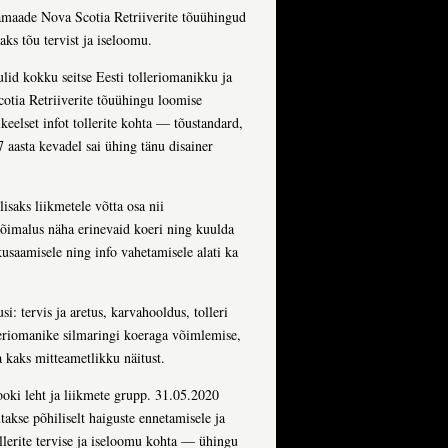
jamaade Nova Scotia Retriiverite tõuühingud
aks tõu tervist ja iseloomu.
lid kokku seitse Eesti tolleriomanikku ja
cotia Retriiverite tõuühingu loomise
eelset infot tollerite kohta — tõustandard,
7 aasta kevadel sai ühing tänu disainer
isaks liikmetele võtta osa nii
 võimalus näha erinevaid koeri ning kuulda
usaamisele ning info vahetamisele alati ka
: tervis ja aretus, karvahooldus, tolleri
lleriomanike silmaringi koeraga võimlemise,
a kaks mitteametlikku näitust.
ki leht ja liikmete grupp. 31.05.2020
akse põhiliselt haiguste ennetamisele ja
llerite tervise ja iseloomu kohta — ühingu