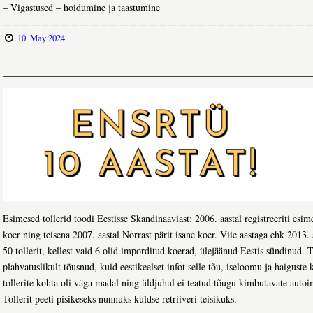
– Vigastused – hoidumine ja taastumine
10. May 2024
Esimesed tollerid toodi Eestisse Skandinaaviast: 2006. aastal registreeriti es
koer ning teisena 2007. aastal Norrast pärit isane koer. Viie aastaga ehk 2013. a
50 tollerit, kellest vaid 6 olid imporditud koerad, ülejäänud Eestis sündinud. T
plahvatuslikult tõusnud, kuid eestikeelset infot selle tõu, iseloomu ja haiguste
tollerite kohta oli väga madal ning üldjuhul ei teatud tõugu kimbutavate aut
Tollerit peeti pisikeseks nunnuks kuldse retriiveri teisikuks.