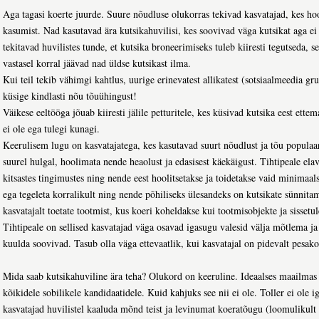
Aga tagasi koerte juurde. Suure nõudluse olukorras tekivad kasvatajad, kes ho
kasumist. Nad kasutavad ära kutsikahuvilisi, kes soovivad väga kutsikat aga ei 
tekitavad huvilistes tunde, et kutsika broneerimiseks tuleb kiiresti tegutseda, s
vastasel korral jäävad nad üldse kutsikast ilma.
Kui teil tekib vähimgi kahtlus, uurige erinevatest allikatest (sotsiaalmeedia gr
küsige kindlasti nõu tõuühingust!
Väikese eeltööga jõuab kiiresti jälile petturitele, kes küsivad kutsika eest ettem
ei ole ega tulegi kunagi.
Keerulisem lugu on kasvatajatega, kes kasutavad suurt nõudlust ja tõu populaar
suurel hulgal, hoolimata nende heaolust ja edasisest käekäigust. Tihtipeale elav
kitsastes tingimustes ning nende eest hoolitsetakse ja toidetakse vaid minimaal
ega tegeleta korralikult ning nende põhiliseks ülesandeks on kutsikate sünnitam
kasvatajalt toetate tootmist, kus koeri koheldakse kui tootmisobjekte ja sissetul
Tihtipeale on sellised kasvatajad väga osavad igasugu valesid välja mõtlema j
kuulda soovivad. Tasub olla väga ettevaatlik, kui kasvatajal on pidevalt pesa
Mida saab kutsikahuviline ära teha? Olukord on keeruline. Ideaalses maailmas 
kõikidele sobilikele kandidaatidele. Kuid kahjuks see nii ei ole. Toller ei ole i
kasvatajad huvilistel kaaluda mõnd teist ja levinumat koeratõugu (loomulikult k