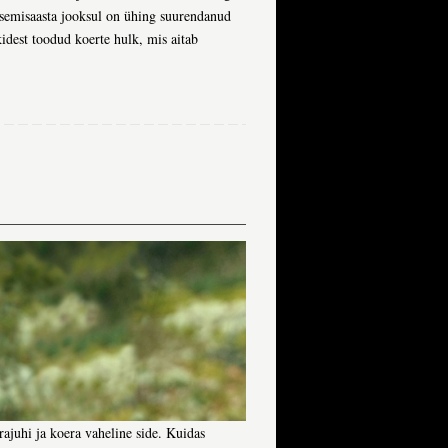
tsemisaasta jooksul on ühing suurendanud
ikidest toodud koerte hulk, mis aitab
ajuhi ja koera vaheline side. Kuidas