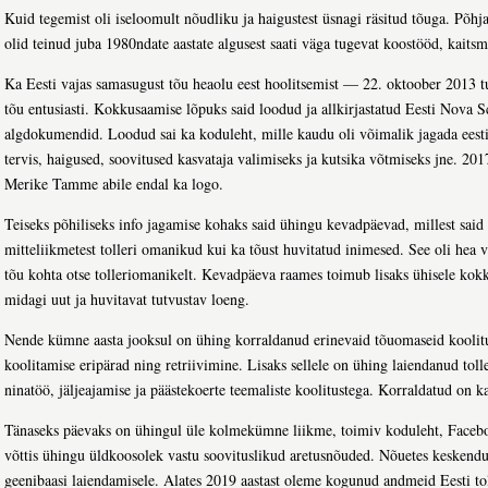
Kuid tegemist oli iseloomult nõudliku ja haigustest üsnagi räsitud tõuga. Põh
olid teinud juba 1980ndate aastate algusest saati väga tugevat koostööd, kaitsm
Ka Eesti vajas samasugust tõu heaolu eest hoolitsemist — 22. oktoober 2013 tu
tõu entusiasti. Kokkusaamise lõpuks said loodud ja allkirjastatud Eesti Nova S
algdokumendid. Loodud sai ka koduleht, mille kaudu oli võimalik jagada eestik
tervis, haigused, soovitused kasvataja valimiseks ja kutsika võtmiseks jne. 201
Merike Tamme abile endal ka logo.
Teiseks põhiliseks info jagamise kohaks said ühingu kevadpäevad, millest said l
mitteliikmetest tolleri omanikud kui ka tõust huvitatud inimesed. See oli hea
tõu kohta otse tolleriomanikelt. Kevadpäeva raames toimub lisaks ühisele kokk
midagi uut ja huvitavat tutvustav loeng.
Nende kümne aasta jooksul on ühing korraldanud erinevaid tõuomaseid koolitusi
koolitamise eripärad ning retriivimine. Lisaks sellele on ühing laiendanud to
ninatöö, jäljeajamise ja päästekoerte teemaliste koolitustega. Korraldatud on k
Tänaseks päevaks on ühingul üle kolmekümne liikme, toimiv koduleht, Faceboo
võttis ühingu üldkoosolek vastu soovituslikud aretusnõuded. Nõuetes keskendut
geenibaasi laiendamisele. Alates 2019 aastast oleme kogunud andmeid Eesti to