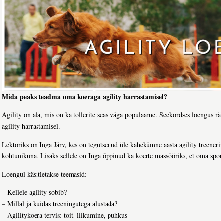
Mida peaks teadma oma koeraga agility harrastamisel?
Agility on ala, mis on ka tollerite seas väga populaarne. Seekordses loengus
agility harrastamisel.
Lektoriks on Inga Järv, kes on tegutsenud üle kahekümne aasta agility treenerin
kohtunikuna. Lisaks sellele on Inga õppinud ka koerte massööriks, et oma spor
Loengul käsitletakse teemasid:
– Kellele agility sobib?
– Millal ja kuidas treeningutega alustada?
– Agilitykoera tervis: toit, liikumine, puhkus