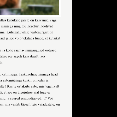
dlus kutsikate järele on kasvanud väga
ea mainega ning tõu heaolust hoolivad
ama. Kutsikahuvilise vaatenurgast on
aid ja see võib tekitada tunde, et kutsikat
i ja kohe saama- samasugused ootused
akse see sageli kasvatajalt, kes
di.
to ostmisega. Taskukohase hinnaga head
uma automüüjaga kuskil pimedas ja
te? Kas te ostaksite auto, mis tegelikult
i, et see on üleujutuse ajal tugeva
eemid ja suured remondiarved…? Või
ks, mis vastab täpselt teie vajadustele, on