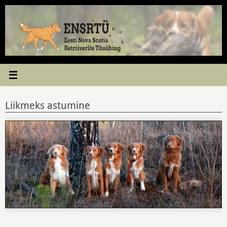
Skip
to
content
Liikmeks astumine