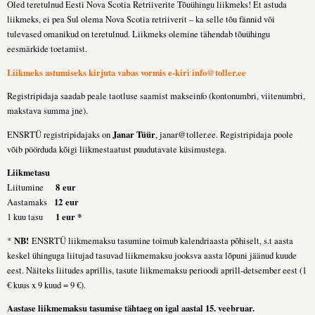
Oled teretulnud Eesti Nova Scotia Retriiverite Tõuühingu liikmeks! Et astuda
liikmeks, ei pea Sul olema Nova Scotia retriiverit – ka selle tõu fännid või
tulevased omanikud on teretulnud. Liikmeks olemine tähendab tõuühingu
eesmärkide toetamist.
Liikmeks astumiseks kirjuta vabas vormis e-kiri
info@toller.ee
Registripidaja saadab peale taotluse saamist makseinfo (kontonumbri, viitenumbri,
makstava summa jne).
Janar Tüür
ENSRTÜ registripidajaks on
,
janar@toller.ee
. Registripidaja poole
võib pöörduda kõigi liikmestaatust puudutavate küsimustega.
Liikmetasu
8
eur
Liitumine
12
eur
Aastamaks
1 eur *
1 kuu tasu
NB!
*
ENSRTÜ liikmemaksu tasumine toimub kalendriaasta põhiselt, s.t aasta
keskel ühinguga liitujad tasuvad liikmemaksu jooksva aasta lõpuni jäänud kuude
eest. Näiteks liitudes aprillis, tasute liikmemaksu perioodi aprill-detsember eest (1
€ kuus x 9 kuud = 9 €).
Aastase liikmemaksu tasumise tähtaeg on igal aastal 15. veebruar.