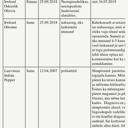
Irwlend
Emane
25.09.2018
Neerupuudulikus,
suri 16.05.2019
Oskuslik
neerupealiste
Oliivia
funktsiooni
alatalitus.
Irwlend
Isane
25.09.2018
nabasong, üks
Kahekuuselt avastasim
Ottomar
laskumata
ise nabasonga, arsti sõn
munand
oleks vaja olnud seda
opereerida. Samuti ei 
üks munand 4-5 kuusel
veel laskunud ja arst ki
et tegu peitmunandiga.
tehti ühise opina nii
kastreerimine kui ka s
eemaldamine.
Lauvstuas
Isane
12.04.2007
polüartriit
Sümptomid: paistetus 
Indian
tagajala kannas. Mõne 
Pepper
pärast ka teises kannal
ja mõlemas küünarliige
Esines ka mõningane 
pärast magamist ja püst
tõustes, mis mõne hetke
kadus. Diagnoos on p
sümptomite alusel, vere
liigesekapsli vedeliku
ei ole kindlat diagnoos
andnud. Sai kortisoni r
millele allus hästi. 04