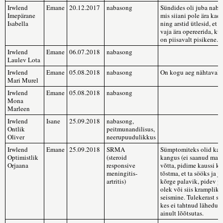
Irwlend
Emane
20.12.2017
nabasong
Sündides oli juba naba
Imepärane
mis siiani pole ära ka
Isabella
ning arstid ütlesid, et 
vaja ära opereerida, ku
on piisavalt pisikene.
Irwlend
Emane
06.07.2018
nabasong
Laulev Lota
Irwlend
Emane
05.08.2018
nabasong
On kogu aeg nähtaval 
Mari Murel
Irwlend
Emane
05.08.2018
nabasong
Mona
Marleen
Irwlend
Isane
25.09.2018
nabasong,
Ontlik
peitmunandilisus,
Oliver
neerupuudulikkus
Irwlend
Emane
25.09.2018
SRMA
Sümptomiteks olid kae
Optimistlik
(steroid
kangus (ei saanud maas
Orjaana
responsive
võtta, pidime kaussi k
meningitis-
tõstma, et ta sööks ja j
artritis)
kõrge palavik, pidev pi
olek või siis krampliku
seismine. Tulekerast sai
kes ei tahtnud lähedust
ainult lõõtsutas.