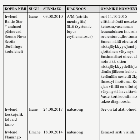
KOERA NIMI
SUGU
SÜNNIAEG
DIAGNOOS
OMANIKU KOMMENT
Irwlend
Isane
03.08.2010
A/M (artritis-
suri 11.10.2015
Baltic Star
meningitis)
elittämätöntä nesteker
* andmed
SLE (Systemic
kehossa,vasemman
pärinevad
lupus
leuanaluksen imusolm
Soome Nova
erythematosus)
suurentunut,ihottuma,
Scotia
Ennen näitä oireita oli
tõuühingu
niskajäykkyys/jumi ja
kodulehelt
ajottainen väsymys.
Ensimmäiset oireet alk
noin 5kk sitten
niskajäykkyydellä/jumi
tämän jälkeen keho alk
kerämään nestettä 2kg 
ilmestyi ihottuma. Ko
ajan vilillä on ollut ajo
väsymystä havaittaviss
Vaste kortisooniin nop
tukee diagnoosia.
Irwlend
Isane
24.08.2017
nabasong
See on tal alati olnud.
Eeskujulik
Edvard
Enno
Irwlend
Emane
18.09.2014
nabasong
Esmasel arsti visiidil
Flamingo