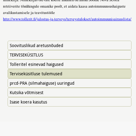
retriiverite tõuühingule omanike poolt, et aidata kaasa autoimmuunsushaiguste
avalikustamisele ja teavitustööle
http://www.tollerit.fi/jalostus-ja-terveys/terveystulokset/autoimmuunisairauslista/
Soovituslikud aretusnõuded
TERVISEKÜSITLUS
Tolleritel esinevad haigused
Terviseküsitluse tulemused
prcd-PRA (silmahaiguse) uuringud
Kutsika võtmisest
Isase koera kasutus