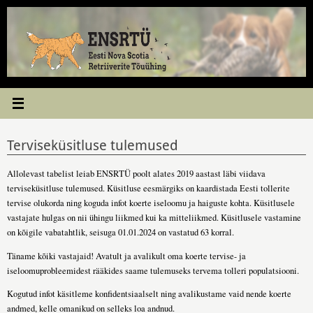
Skip
to
content
Terviseküsitluse tulemused
Allolevast tabelist leiab ENSRTÜ poolt alates 2019 aastast läbi viidava
terviseküsitluse tulemused. Küsitluse eesmärgiks on kaardistada Eesti tollerite
tervise olukorda ning koguda infot koerte iseloomu ja haiguste kohta. Küsitlusele
vastajate hulgas on nii ühingu liikmed kui ka mitteliikmed. Küsitlusele vastamine
on kõigile vabatahtlik, seisuga 01.01.2024 on vastatud 63 korral.
Täname kõiki vastajaid! Avatult ja avalikult oma koerte tervise- ja
iseloomuprobleemidest rääkides saame tulemuseks tervema tolleri populatsiooni.
Kogutud infot käsitleme konfidentsiaalselt ning avalikustame vaid nende koerte
andmed, kelle omanikud on selleks loa andnud.