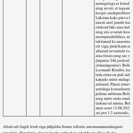
uuringutega ei leitud 
ning arvati, et tegemist
hoopis seedeprobleemi
Läksime kaks päeva hi
uuesti arsti juurde kun
olukord läks aina hull
ning siis avastati kroon
neerupuudulikkus, mis 
tekitanud ka aneemia. 
oli väga järsk/karm nin
allunud ravimitele (ve
aina tõusis ning see võt
järgmise 24h jooksul k
silmanägemise). Bella 
Loomade Kiirabis, kus 
teda erinevat pidi aida
kahjuks mitte midagi e
aidanud. Pärast erineva
arstidega konsulteerimi
pidime mõtlema Bella 
ning mitte enda omale 
laskma tal minna. Bell
meie seast 12.08.2023, 
sai just 1,5 aastaseks.
Allolevalt lingilt leiab väga põhjaliku Soome tollerite autoimmuunsushaiguste
nimekirja. Nimekirjas olevate koerte andmed on antud Soome Nova Scotia