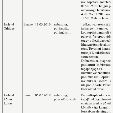
ravi lõpetati, koer terve
01/2019 tuli haigus pe
narkoosiga hambaravi t
4.2019 – 11.2019 ravi.
11/2019 alates terve.
Irwlend
Emane
11.03.2016
nabasong,
1a6kuu vanusena tekki
Orhidee
polüartriit,
ja kange liikumine,
polümüosiit
koonupiirkonnas oli tur
palavik. Vereproovides
tugev põletikune reakt
lihasensüümide aktiivs
tõus. Tuvastati kannali
turse ja lümfisõlmede
suurenemine.
Diferentisiaaldiagnoos
polüartriit (infektsioos
tagapõhjaga vs.
immuunvahendatud),
polümüosiit. Lõplikuk
ravimiks sai Medrol, ra
üle poole aasta. Pärast
koer olnud terve.
Irwlend
Isane
06.07.2018
nabasong,
Puusadüsplaasia ja sell
Lõbus
puusadüsplaasia
tagajärjel tagajäsemete
Lukas
ebatasasused ja põletik
kõnnib väga kangelt, a
lonkab, peale pingutus