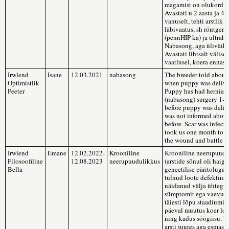
magamist on olukord h
Avastati u 2 aasta ja 4 
vanuselt, tehti arstlik
läbivaatus, sh röntgeni
(pennHIP ka) ja ultrahel
Nabasong, aga üliväike
Avastati lihtsalt välisel
vaatlusel, koera ennast 
Irwlend
Isane
12.03.2021
nabasong
The breeder told about 
Optimistlik
when puppy was delive
Peeter
Puppy has had hernia
(nabasong) surgery 1-2
before puppy was delive
was not informed about
before. Scar was infecte
took us one month to f
the wound and battle in
Irwlend
Emane
12.02.2022-
Krooniline
Krooniline neerupuudu
Filosoofiline
12.08.2023
neerupuudulikkus
(arstide sõnul oli haigu
Bella
geneetilise päritoluga 
tulnud loote defektina)
näidanud välja ühtegi
sümptomit ega vaevust
täiesti lõpu staadiumin
päeval muutus koer loi
ning kadus söögiisu. K
arsti juures aga esmaste