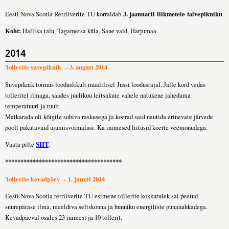
3. jaanuaril liikmetele talvepikniku
Eesti Nova Scotia Retriiverite TÜ korraldab
.
Koht:
Hallika talu, Tagametsa küla, Saue vald, Harjumaa.
2014
Tollerite suvepiknik – 3. august 2014
Suvepiknik toimus looduslikult maalilisel
Jussi loodusrajal. Jälle kord vedas
tolleritel ilmaga, saades juulikuu leitsakute vahele natukene jahedama
temperatuuri ja tuult.
Matkarada oli kõigile sobiva raskusega ja koerad said nautida erinevate järvede
poolt pakutavaid ujumisvõimalusi. Ka inimesed liitusid koerte veemõnudega.
SIIT
Vaata pilte
.
**************************************
Tollerite kevadpäev – 1. juunil 2014
Eesti Nova Scotia retriiverite TÜ esimene tollerite kokkutulek sai peetud
suurepärase ilma, meeldiva seltskonna ja hunniku energiliste punanahkadega.
Kevadpäeval osales 23 inimest ja 10 tollerit.