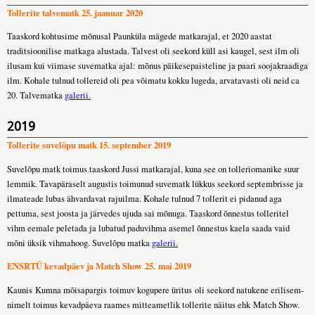
Tollerite talvematk 25. jaanuar 2020
Taaskord kohtusime mõnusal Paunküla mägede matkarajal, et 2020 aastat
traditsioonilise matkaga alustada. Talvest oli seekord küll asi kaugel, sest ilm oli
ilusam kui viimase suvematka ajal: mõnus päikesepaisteline ja paari soojakraadiga
ilm. Kohale tulnud tollereid oli pea võimatu kokku lugeda, arvatavasti oli neid ca
20. Talvematka
galerii.
2019
Tollerite suvelõpu matk 15. september 2019
Suvelõpu matk toimus taaskord Jussi matkarajal, kuna see on tolleriomanike suur
lemmik. Tavapäraselt augustis toimunud suvematk lükkus seekord septembrisse ja
ilmateade lubas ähvardavat rajuilma. Kohale tulnud 7 tollerit ei pidanud aga
pettuma, sest joosta ja järvedes ujuda sai mõnuga. Taaskord õnnestus tolleritel
vihm eemale peletada ja lubatud paduvihma asemel õnnestus kaela saada vaid
mõni üksik vihmahoog. Suvelõpu matka
galerii.
ENSRTÜ kevadpäev ja Match Show 25. mai 2019
Kaunis Kumna mõisapargis toimuv kogupere üritus oli seekord natukene erilisem-
nimelt toimus kevadpäeva raames mitteametlik tollerite näitus ehk Match Show.