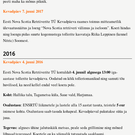
peeti maha ka mõnus piknik.
Kevadpäev 7. juuni 2017
Eesti Nova Scotia Retriiverite TÜ Kevadpäeva raames toimus mitteametlik
ülevaatusnäitus ja loeng “Nova Scotia retriiveri välimus ja iseloom”. Koeri hindas
ning loengu pidas suurte kogemustega tollerite kasvataja Riika Leppinen (kennel
Nitric) Soomest.
2016
Kevadpäev 4. juuni 2016
4. juunil algusega 13:00
Eesti Nova Scotia Retriiverite TÜ korraldab
iga-
aastase tollerite kevadpäeva. Oodatud on kõik tolleriomanikud ning samuti tõu
huvilised, ka need kellel endal veel koera pole.
Koht:
Hallika talu, Tagametsa küla, Saue vald, Harjumaa.
Osalustasu
5 eur
: ENSRTÜ liikmetele ja lastele alla 15 aastat tasuta, teistele
inimese kohta. Osalustasu saab tasuda kohapeal. Kevadpäeval pakutakse süüa ja
juua.
Tegevus:
alguses ühine jalutuskäik metsas, peale seda grillimine ning mõned
lõbusad tegevused. Koertele on ka võimalik tutvustada saakloomi.