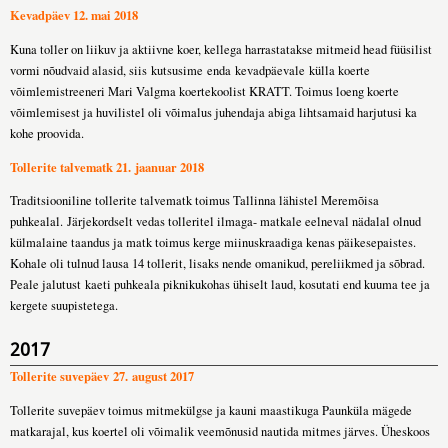
Kevadpäev 12. mai 2018
Kuna toller on liikuv ja aktiivne koer, kellega harrastatakse mitmeid head füüsilist
vormi nõudvaid alasid, siis kutsusime enda
kevadpäevale
külla koerte
võimlemistreeneri Mari Valgma koertekoolist KRATT. Toimus loeng koerte
võimlemisest ja huvilistel oli võimalus juhendaja abiga lihtsamaid harjutusi ka
kohe proovida.
Tollerite talvematk 21. jaanuar 2018
Traditsiooniline tollerite talvematk toimus Tallinna lähistel Meremõisa
puhkealal. Järjekordselt vedas tolleritel ilmaga- matkale eelneval nädalal olnud
külmalaine taandus ja matk toimus kerge miinuskraadiga kenas päikesepaistes.
Kohale oli tulnud lausa 14 tollerit, lisaks nende omanikud, pereliikmed ja sõbrad.
Peale jalutust kaeti puhkeala piknikukohas ühiselt laud, kosutati end kuuma tee ja
kergete suupistetega.
2017
Tollerite suvepäev 27. august 2017
Tollerite suvepäev toimus mitmekülgse ja kauni maastikuga Paunküla mägede
matkarajal, kus koertel oli võimalik veemõnusid nautida mitmes järves. Üheskoos