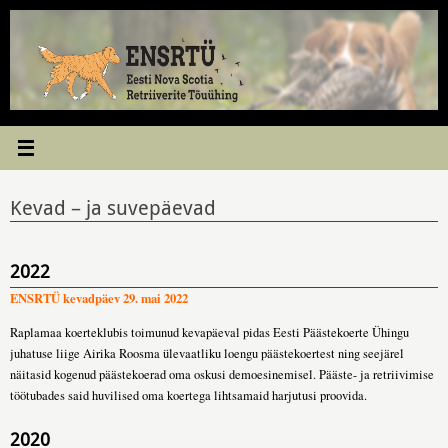
Skip
to
content
Kevad – ja suvepäevad
2022
ENSRTÜ kevadpäev 29. mai 2022
Raplamaa koerteklubis toimunud kevapäeval pidas Eesti Päästekoerte Ühingu
juhatuse liige Airika Roosma ülevaatliku loengu päästekoertest ning seejärel
näitasid kogenud päästekoerad oma oskusi demoesinemisel. Pääste- ja retriivimise
töötubades said huvilised oma koertega lihtsamaid harjutusi proovida.
2020