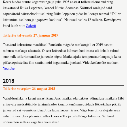
Koeri hindas suurte kogemustega ja juba 1995 aastast tollereid omanud ning
,
kasvatanud Riika Leppinen
kennel Nitric, Soomest. Näitusel osalejad said
näpunäiteid näitusekoolitusel ning Riika leppinen pidas ka loengu teemal “Tolleri
käitumine, iseloom ja igapäeva koolitus”. Näitusel osales 12 tollerit. Kevadpäeva
fotod leiab siit:
Galerii
Tollerite talvematk 27. jaanuar 2019
Taaskord kohtusime maalilisel Paunküla mägede matkarajal, et 2019 aastat
mõnusa matkaga alustada. Öisest krõbedast külmast hoolimata oli kohale tulnud
suur hulk tolleriomanikke ja nende sõpru. Matka ajaks temperatuur langes ja kena
päikesepaisteline ilm saatis meid kogu matka jooksul. Videokokkuvõte matkast:
Youtube
2018
Tollerite suvepäev 26. august 2018
Vaheldusrikka ja kauni maastikuga Jussi matkarada pakkus võimaluse matkata läbi
erinevate metsatüüpide ja ainulaadse kanarbikunõmme, pidada lõkkekohas piknik
ja koerad sai veemõnusid nautida lausa kuues järves. Väga tore oli osalejate seas
näha inimesi, kes plaanisid alles koera võtta ja tulid tõuga tutvuma. Sellised
üritused on selleks väga hea võimalus!