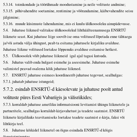
5.3.14. toimkondade ja töörühmade moodustamine ja neile volituste andmine;
5.3.15. põhivahendite soetamine, rentimine ja võõrandamine, käibevahendite seisu
jälgimine;
5.3.16. muude küsimuste lahendamine, mis ei kuulu üldkoosoleku ainupädevusse.
5.4. Juhatuse liikmed valitakse üldkoosolekul lihthäälteenamusega ENSRTÜ
liikmete seast. Kui juhatuse liige soovib ise oma volitused lõpetada enne tähtaega
ja/või astuda välja ühingust, peab ta esitama juhatusele kirjaliku avalduse.
Juhatuse liikme volitused loetakse lõppenuks avalduse esitamise hetkest.
5.5. Üldkoosolek võib juhatuse liikmeid igal ajal tagasi kutsuda.
5.6. Juhatus valib enda hulgast esimehe ja aseesimehe. Juhatuse esimehe
valimistel peavad osalema kõik juhatuse liikmed.
5.7. ENSRTÜ juhatuse esimees koordineerib juhatuse tegevust, sealhulgas:
5.7.1. juhatab juhatuse istungeid;
5.7.2. esindab ENSRTÜ-d käesolevate ja juhatuse poolt antud
volituste piires Eesti Vabariigis ja välisriikides;
5.7.3. korraldab juhatuse ametliku informatsiooni levitamist ühingu liikmetele ja
partneritele, sealhulgas korraldab kirjavahetust ja teadete saatmist. ENSRTÜ
liikmete kirjalikuks teavitamiseks loetakse teadete saatmist e-kirja, faksi või
lihtkirja teel.
5.8. Juhatuse kõikidel liikmetel on õigus esindada ENSRTÜ-d kõigis
õigustoimingutes.