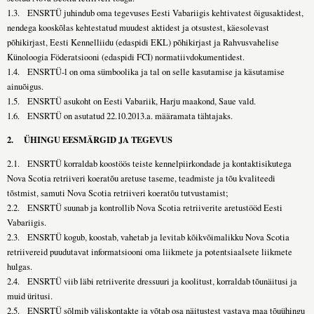
1.3. ENSRTÜ juhindub oma tegevuses Eesti Vabariigis kehtivatest õigusaktidest,
nendega kooskõlas kehtestatud muudest aktidest ja otsustest, käesolevast
põhikirjast, Eesti Kennelliidu (edaspidi EKL) põhikirjast ja Rahvusvahelise
Künoloogia Föderatsiooni (edaspidi FCI) normatiivdokumentidest.
1.4. ENSRTÜ-l on oma sümboolika ja tal on selle kasutamise ja käsutamise
ainuõigus.
1.5. ENSRTÜ asukoht on Eesti Vabariik, Harju maakond, Saue vald.
1.6. ENSRTÜ on asutatud 22.10.2013.a. määramata tähtajaks.
2.
ÜHINGU EESMÄRGID JA TEGEVUS
2.1. ENSRTÜ korraldab koostöös teiste kennelpiirkondade ja kontaktisikutega
Nova Scotia retriiveri koeratõu aretuse taseme, teadmiste ja tõu kvaliteedi
tõstmist, samuti Nova Scotia retriiveri koeratõu tutvustamist;
2.2. ENSRTÜ suunab ja kontrollib Nova Scotia retriiverite aretustööd Eesti
Vabariigis.
2.3. ENSRTÜ kogub, koostab, vahetab ja levitab kõikvõimalikku Nova Scotia
retriivereid puudutavat informatsiooni oma liikmete ja potentsiaalsete liikmete
hulgas.
2.4. ENSRTÜ viib läbi retriiverite dressuuri ja koolitust, korraldab tõunäitusi ja
muid üritusi.
2.5. ENSRTÜ sõlmib väliskontakte ja võtab osa näitustest vastava maa tõuühingu