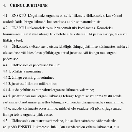
4.
ÜHINGU JUHTIMINE
4.1. ENSRTÜ kõrgeimaks organiks on selle liikmete üldkoosolek, kus võivad
osaleda kõik ühingu liikmed, kui seaduses ei ole sätestatud teisiti.
4.2. ENSRTÜ üldkoosolek toimub vähemalt üks kord aastas. Koosoleku
toimumisest teatatakse ühingu liikmetele ette vähemalt 14 päeva e-kirja, faksi või
lihtkirja teel.
4.3. Üldkoosolek võtab vastu otsuseid kõigis ühingu juhtimise küsimustes, mida ei
ole seaduse või käesoleva põhikirjaga antud juhatuse või ühingu muu organi
pädevusse.
4.4. Üldkoosoleku pädevusse kuulub:
4.4.1. põhikirja muutmine;
4.4.2. ühingu eesmärgi muutmine;
4.4.3. juhatuse liikmete määramine;
4.4.4. uude põhikirjas ettenähtud organite liikmete valimine;
4.4.5. juhatuse või muu organi liikmega tehingu tegemise või tema vastu nõude
esitamise otsustamine ja selles tehingus või nõudes ühingu esindaja määramine;
4.4.6. muude küsimuste otsustamine, mida ei ole seaduse või põhikirjaga antud
ühingu teiste organite pädevusse.
4.5. Üldkoosolek on otsustusvõimeline, kui sellest võtab osa vähemalt üks
neljandik ENSRTÜ liikmetest. Juhul, kui esindatud on vähem liikmetest, siis