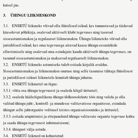
kutsel jne.
3.
ÜHINGU LIIKMESKOND
3.1. ENSRTÜ liikmeks võivad olla füüsilised isikud, kes tunnustavad ja täidavad
käesolevat põhikirja, osalevad aktiivselt klubi tegevuses ning tasuvad
sisseastumismaksu ja regulaarset liikmemaksu. Ühingu liikmeteks võivad olla
juriidilised isikud, kes oma tegevusega aitavad kaasa ühingu eesmärkide
elluviimisele ning osalevad oma esindajate kaudu aktiivselt ühingu tegevuses, on
tasunud sisseastumismaksu ja maksavad regulaarselt liikmemaksu.
3.2. ENSRTÜ liikmeks astumiseks tuleb esitada kirjalik avaldus.
Sisseastumismaksu ja liikmemaksu suuruse ning selle tasumise tähtaja füüsilisest
ja juriidilisest isikust liikmetele kinnitab ühingu juhatus.
3.3. ENSRTÜ liikmetel on õigus:
3.3.1. võtta osa ühingu tegevusest ja osaleda kõigil üritustel;
3.3.2. osaleda hääleõiguslikena ühingu üldkoosolekute töös ning valida ja olla
valitud ühingu juht-, kontroll- ja muudesse valitavatesse organitesse, esindada
ühingut selle juhtorganite volitusel teistes organisatsioonides ja üritustel;
3.3.3. esitada arupärimisi ja ettepanekuid ühingu valitavate organite tegevuse kohta
ja saada ühingu tegevusest informatsiooni;
3.3.4. ühingust välja astuda.
3.4. ENSRTÜ liikmed on kohustatud: