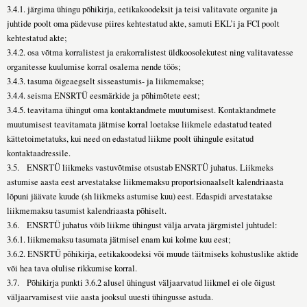
3.4.1. järgima ühingu põhikirja, eetikakoodeksit ja teisi valitavate organite ja
juhtide poolt oma pädevuse piires kehtestatud akte, samuti EKL’i ja FCI poolt
kehtestatud akte;
3.4.2. osa võtma korralistest ja erakorralistest üldkoosolekutest ning valitavatesse
organitesse kuulumise korral osalema nende töös;
3.4.3. tasuma õigeaegselt sisseastumis- ja liikmemakse;
3.4.4. seisma ENSRTÜ eesmärkide ja põhimõtete eest;
3.4.5. teavitama ühingut oma kontaktandmete muutumisest. Kontaktandmete
muutumisest teavitamata jätmise korral loetakse liikmele edastatud teated
kättetoimetatuks, kui need on edastatud liikme poolt ühingule esitatud
kontaktaadressile.
3.5. ENSRTÜ liikmeks vastuvõtmise otsustab ENSRTÜ juhatus. Liikmeks
astumise aasta eest arvestatakse liikmemaksu proportsionaalselt kalendriaasta
lõpuni jäävate kuude (sh liikmeks astumise kuu) eest. Edaspidi arvestatakse
liikmemaksu tasumist kalendriaasta põhiselt.
3.6. ENSRTÜ juhatus võib liikme ühingust välja arvata järgmistel juhtudel:
3.6.1. liikmemaksu tasumata jätmisel enam kui kolme kuu eest;
3.6.2. ENSRTÜ põhikirja, eetikakoodeksi või muude täitmiseks kohustuslike aktide
või hea tava olulise rikkumise korral.
3.7. Põhikirja punkti 3.6.2 alusel ühingust väljaarvatud liikmel ei ole õigust
väljaarvamisest viie aasta jooksul uuesti ühingusse astuda.