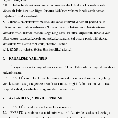
5.9. Juhatus tuleb kokku esimehe või aseesimehe kutsel või kui seda nõuab
vähemalt kaks juhatuse liiget. Juhatus käib koos vähemalt neli korda aastas,
vajaduse korral sagedamini.
5.10. Juhatus on otsustusvõimeline, kui kohal viibivad vähemalt pooled selle
liikmetest, sealhulgas esimees või aseesimees. Juhatuse koosolekute otsused
võetakse vastu lihthäälteenamusega ning vormistatakse kirjalikult. Juhatus võib
võtta otsuse vastu ka koosolekut kokku kutsumata, kui otsuse poolt hääletavad
kirjalikult või e-kirja teel kõik juhatuse liikmed.
5.11. ENSRTÜ juhatus töötab ühiskondlikel alustel.
6.
RAHALISED VAHENDID
6.1. Ühingu esimeseks majandusaastaks on 18 kuud. Edaspidi on majandusaastaks
kalendriaasta.
6.2. ENSRTÜ vara tekib liikmete osamaksudest või muudest maksetest, ühingu
vara kasutamisest ja tegevusest saadavast tulust, riigi ja kohaliku omavalitsuse
majandusabist, annetustest ning muudest laekumistest.
7.
ARUANDLUS JA REVIDEERIMINE
7.1. ENSRTÜ aruandeperioodiks on kalendriaasta.
7.2. ENSRTÜ teostab raamatupidamist vastavalt kehtivale seadusandlusele ja