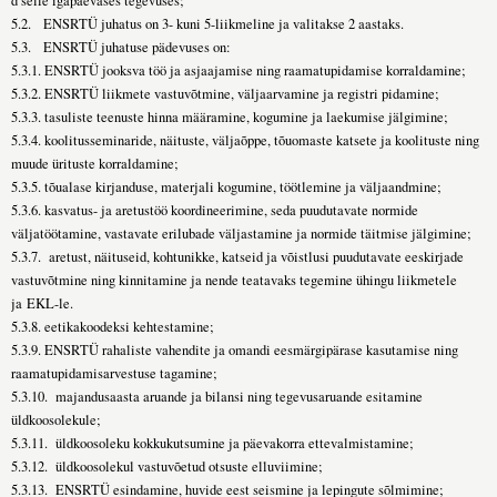
d selle igapäevases tegevuses;
5.2. ENSRTÜ juhatus on 3- kuni 5-liikmeline ja valitakse 2 aastaks.
5.3. ENSRTÜ juhatuse pädevuses on:
5.3.1. ENSRTÜ jooksva töö ja asjaajamise ning raamatupidamise korraldamine;
5.3.2. ENSRTÜ liikmete vastuvõtmine, väljaarvamine ja registri pidamine;
5.3.3. tasuliste teenuste hinna määramine, kogumine ja laekumise jälgimine;
5.3.4. koolitusseminaride, näituste, väljaõppe, tõuomaste katsete ja koolituste ning
muude ürituste korraldamine;
5.3.5. tõualase kirjanduse, materjali kogumine, töötlemine ja väljaandmine;
5.3.6. kasvatus- ja aretustöö koordineerimine, seda puudutavate normide
väljatöötamine, vastavate erilubade väljastamine ja normide täitmise jälgimine;
5.3.7. aretust, näituseid, kohtunikke, katseid ja võistlusi puudutavate eeskirjade
vastuvõtmine ning kinnitamine ja nende teatavaks tegemine ühingu liikmetele
ja EKL-le.
5.3.8. eetikakoodeksi kehtestamine;
5.3.9. ENSRTÜ rahaliste vahendite ja omandi eesmärgipärase kasutamise ning
raamatupidamisarvestuse tagamine;
5.3.10. majandusaasta aruande ja bilansi ning tegevusaruande esitamine
üldkoosolekule;
5.3.11. üldkoosoleku kokkukutsumine ja päevakorra ettevalmistamine;
5.3.12. üldkoosolekul vastuvõetud otsuste elluviimine;
5.3.13. ENSRTÜ esindamine, huvide eest seismine ja lepingute sõlmimine;