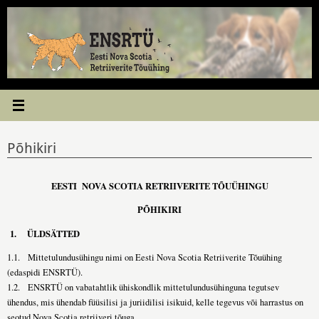
Skip
to
content
Põhikiri
EESTI NOVA SCOTIA RETRIIVERITE TÕUÜHINGU
PÕHIKIRI
1.
ÜLDSÄTTED
1.1. Mittetulundusühingu nimi on Eesti Nova Scotia Retriiverite Tõuühing
(edaspidi ENSRTÜ).
1.2. ENSRTÜ on vabatahtlik ühiskondlik mittetulundusühinguna tegutsev
ühendus, mis ühendab füüsilisi ja juriidilisi isikuid, kelle tegevus või harrastus on
seotud Nova Scotia retriiveri tõuga.