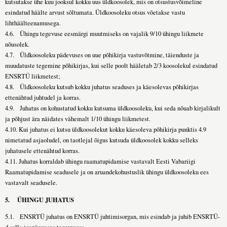
kutsutakse ühe kuu jooksul kokku uus üldkoosolek, mis on otsustusvõimeline
esindatud häälte arvust sõltumata. Üldkoosoleku otsus võetakse vastu
lihthäälteenamusega.
4.6. Ühingu tegevuse eesmärgi muutmiseks on vajalik 9/10 ühingu liikmete
nõusolek.
4.7. Üldkoosoleku pädevuses on uue põhikirja vastuvõtmine, täienduste ja
muudatuste tegemine põhikirjas, kui selle poolt hääletab 2/3 koosolekul esindatud
ENSRTÜ liikmetest;
4.8. Üldkoosoleku kutsub kokku juhatus seaduses ja käesolevas põhikirjas
ettenähtud juhtudel ja korras.
4.9. Juhatus on kohustatud kokku kutsuma üldkoosoleku, kui seda nõuab kirjalikult
ja põhjust ära näidates vähemalt 1/10 ühingu liikmetest.
4.10. Kui juhatus ei kutsu üldkoosolekut kokku käesoleva põhikirja punktis 4.9
nimetatud asjaoludel, on taotlejal õigus kutsuda üldkoosolek kokku selleks
juhatusele ettenähtud korras.
4.11. Juhatus korraldab ühingu raamatupidamise vastavalt Eesti Vabariigi
Raamatupidamise seadusele ja on aruandekohustuslik ühingu üldkoosoleku ees
vastavalt seadusele.
5.
ÜHINGU JUHATUS
5.1. ENSRTÜ juhatus on ENSRTÜ juhtimisorgan, mis esindab ja juhib ENSRTÜ-