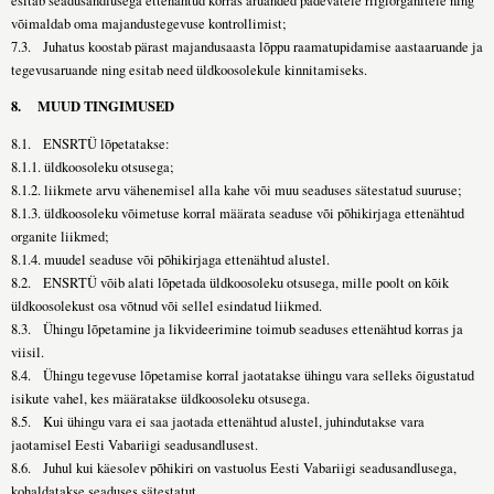
esitab seadusandlusega ettenähtud korras aruanded pädevatele riigiorganitele ning
võimaldab oma majandustegevuse kontrollimist;
7.3. Juhatus koostab pärast majandusaasta lõppu raamatupidamise aastaaruande ja
tegevusaruande ning esitab need üldkoosolekule kinnitamiseks.
8.
MUUD TINGIMUSED
8.1. ENSRTÜ lõpetatakse:
8.1.1. üldkoosoleku otsusega;
8.1.2. liikmete arvu vähenemisel alla kahe või muu seaduses sätestatud suuruse;
8.1.3. üldkoosoleku võimetuse korral määrata seaduse või põhikirjaga ettenähtud
organite liikmed;
8.1.4. muudel seaduse või põhikirjaga ettenähtud alustel.
8.2. ENSRTÜ võib alati lõpetada üldkoosoleku otsusega, mille poolt on kõik
üldkoosolekust osa võtnud või sellel esindatud liikmed.
8.3. Ühingu lõpetamine ja likvideerimine toimub seaduses ettenähtud korras ja
viisil.
8.4. Ühingu tegevuse lõpetamise korral jaotatakse ühingu vara selleks õigustatud
isikute vahel, kes määratakse üldkoosoleku otsusega.
8.5. Kui ühingu vara ei saa jaotada ettenähtud alustel, juhindutakse vara
jaotamisel Eesti Vabariigi seadusandlusest.
8.6. Juhul kui käesolev põhikiri on vastuolus Eesti Vabariigi seadusandlusega,
kohaldatakse seaduses sätestatut.