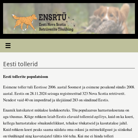
Skip
to
content
Eesti tollerid
Eesti tollerite populatsioon
Esimene toller tuli Eestisse 2006. aastal Soomest ja esimene pesakond sündis 2008.
aastal. Eestis on 28.11.2024 seisuga registreeritud 323 Nova Scotia retriiverit.
Nendest vaid 40 on imporditud ja ülejäänud 283 on sündinud Eestis.
Enamik kutsikatest müüakse kodukoerteks. Tõu populaarsus harrastuskoerana on
aga tõusmas. Kõige rohkem leiab Eestis elavaid tollereid
agility
s, kuid on ka koeri,
kellega harrastatakse sõnakuulelikkust, tehakse tõukatseid ja kasutatakse jahil.
Kuid rohkem koeri peaks saama näidata oma oskusi ja mitmekülgsust ja siinkohal
on tõuühingul ning kasvatajatel tähtis töö teha. Kui me ei hinda tolleri