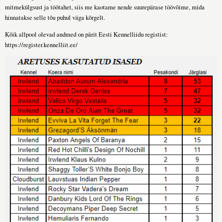
mitmekülgsust ja töötahet, siis me kaotame nende suurepärase töövõime, mida
hinnatakse selle tõu puhul väga kõrgelt.
Kõik allpool olevad andmed on pärit Eesti Kennelliidu registist:
https://register.kennelliit.ee/