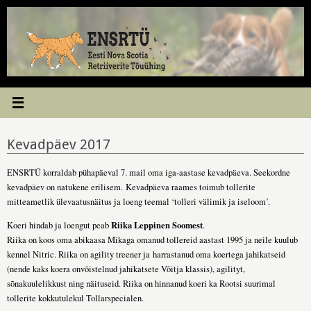
Skip
to
content
Kevadpäev 2017
ENSRTÜ korraldab pühapäeval 7. mail oma iga-aastase kevadpäeva. Seekordne
kevadpäev on natukene erilisem. Kevadpäeva raames toimub tollerite
mitteametlik ülevaatusnäitus ja loeng teemal ‘tolleri välimik ja iseloom’.
Riika Leppinen Soomest
Koeri hindab ja loengut peab
.
Riika on koos oma abikaasa Mikaga omanud tollereid aastast 1995 ja neile kuulub
kennel Nitric. Riika on agility treener ja harrastanud oma koertega jahikatseid
(nende kaks koera onvõistelnud jahikatsete Võitja klassis), agilityt,
sõnakuulelikkust ning näituseid. Riika on hinnanud koeri ka Rootsi suurimal
tollerite kokkutulekul Tollarspecialen.