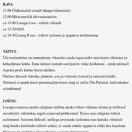
KAVA
11:00 Üldkoosolek (ainult ühingu liikmetele)
12:00 Mitteametlik ülevaatusnäitus
ca 13:00 Loengu I osa – tolleri välimik
ca 13:30 Grill
ca 14:30 Loeng II osa – tolleri iseloom ja igapäeva koolitamine
NÄITUS
:
Ülevaatusnäitus on suurepärane võimalus saada tagasisidet oma koera välimuse ja
kehaehituse kohta. Enne näitust toimub soovijatele väike kiirkursus – mida näitusel
tegema peab, kuidas koera näidata.
Näituse klassid: kutsika, juuniori, ava ja veterani (isased ja emased eraldi).
Näitusel ei panda koeri paremusjärjestusse ning ei valita Tõu Parimat, kuid antakse
eriauhinnad.
LOENG:
Loengu esimeses pooles räägime milline peaks tolleri välimus olema ja millised
on tollerite välimikus sageli esinevad probleemid. Teises osas räägime tolleri
iseloomust. Iseloom üldiselt, millega arvestada iseloomu osas kutsika võtmisel
ning kuidas koolitada tollerit sedasi, et saada endale igapäeva eluks hea kaaslane.
Näitame ka praktilisi ülesandeid ja vastame küsimustele.