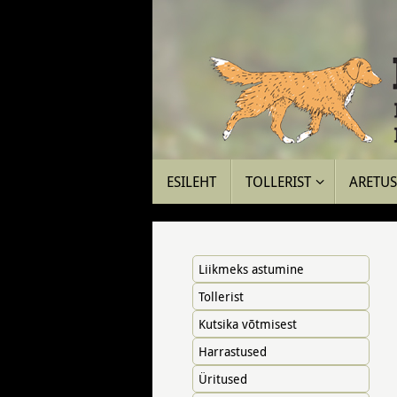
Skip
to
content
Skip
ESILEHT
TOLLERIST
ARETUS 
to
content
Liikmeks astumine
Tollerist
Kutsika võtmisest
Harrastused
Üritused