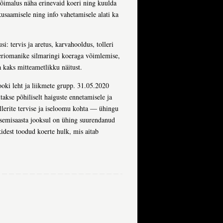
 võimalus näha erinevaid koeri ning kuulda
usaamisele ning info vahetamisele alati ka
: tervis ja aretus, karvahooldus, tolleri
lleriomanike silmaringi koeraga võimlemise,
a kaks mitteametlikku näitust.
ki leht ja liikmete grupp. 31.05.2020
akse põhiliselt haiguste ennetamisele ja
llerite tervise ja iseloomu kohta — ühingu
tsemisaasta jooksul on ühing suurendanud
ikidest toodud koerte hulk, mis aitab