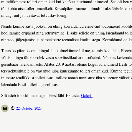
mitteliikmetest tolleri omanikud kui ka tõust huvitatud inimesed. See oli hea
tõu kohta otse tolleriomanikelt. Kevadpäeva raames toimub lisaks ühisele kokk
midagi uut ja huvitavat tutvustav loeng.
Nende kümne aasta jooksul on ühing korraldanud erinevaid tõuomaseid koolitusi
koolitamise eripärad ning retriivimine. Lisaks sellele on ühing laiendanud to
ninatöö, jäljeajamise ja päästekoerte teemaliste koolitustega. Korraldatud on k
Tänaseks päevaks on ühingul üle kolmekümne liikme, toimiv koduleht, Faceboo
võttis ühingu üldkoosolek vastu soovituslikud aretusnõuded. Nõuetes keskendut
geenibaasi laiendamisele. Alates 2019 aastast oleme kogunud andmeid Eesti to
terviseküsitlusele on vastanud juba kuuekümne tolleri omanikud. Kümne tegu
inimeste teadlikkust tolleri osas, millest annab tunnistust üha suurenev välisri
laiendada Eesti tollerite geenibaasi.
Siit näeb fotosid meie tegemistest läbi 10 aasta:
Galerii
22. October 2023