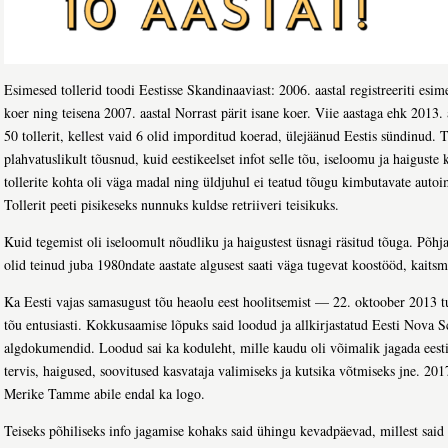
Esimesed tollerid toodi Eestisse Skandinaaviast: 2006. aastal registreeriti es
koer ning teisena 2007. aastal Norrast pärit isane koer. Viie aastaga ehk 2013. a
50 tollerit, kellest vaid 6 olid imporditud koerad, ülejäänud Eestis sündinud. T
plahvatuslikult tõusnud, kuid eestikeelset infot selle tõu, iseloomu ja haiguste
tollerite kohta oli väga madal ning üldjuhul ei teatud tõugu kimbutavate aut
Tollerit peeti pisikeseks nunnuks kuldse retriiveri teisikuks.
Kuid tegemist oli iseloomult nõudliku ja haigustest üsnagi räsitud tõuga. Põh
olid teinud juba 1980ndate aastate algusest saati väga tugevat koostööd, kaitsm
Ka Eesti vajas samasugust tõu heaolu eest hoolitsemist — 22. oktoober 2013 tu
tõu entusiasti. Kokkusaamise lõpuks said loodud ja allkirjastatud Eesti Nova S
algdokumendid. Loodud sai ka koduleht, mille kaudu oli võimalik jagada eestik
tervis, haigused, soovitused kasvataja valimiseks ja kutsika võtmiseks jne. 201
Merike Tamme abile endal ka logo.
Teiseks põhiliseks info jagamise kohaks said ühingu kevadpäevad, millest said l