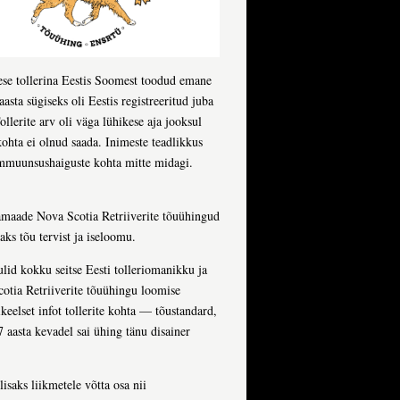
imese tollerina Eestis Soomest toodud emane
asta sügiseks oli Eestis registreeritud juba
ollerite arv oli väga lühikese aja jooksul
 kohta ei olnud saada. Inimeste teadlikkus
oimmuunsushaiguste kohta mitte midagi.
jamaade Nova Scotia Retriiverite tõuühingud
aks tõu tervist ja iseloomu.
lid kokku seitse Eesti tolleriomanikku ja
cotia Retriiverite tõuühingu loomise
eelset infot tollerite kohta — tõustandard,
7 aasta kevadel sai ühing tänu disainer
isaks liikmetele võtta osa nii