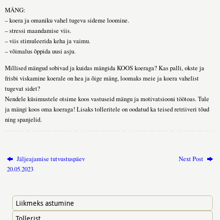
MÄNG:
– koera ja omaniku vahel tugeva sideme loomine.
– stressi maandamise viis.
– viis stimuleerida keha ja vaimu.
– võimalus õppida uusi asju.
Millised mängud sobivad ja kuidas mängida KOOS koeraga? Kas palli, okste ja
frisbi viskamine koerale on hea ja õige mäng, loomaks meie ja koera vahelist
tugevat sidet?
Nendele küsimustele otsime koos vastuseid mängu ja motivatsiooni töötoas. Tule
ja mängi koos oma koeraga! Lisaks tolleritele on oodatud ka teised retriiveri tõud
ning spanjelid.
Jäljeajamise tutvustuspäev
Next Post
20.05.2023
Liikmeks astumine
Tollerist