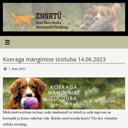
Skip
to
content
Koeraga mängimise töötuba 14.06.2023
1. June 2023
Mida motiveeritum on koer, seda innukamalt ta töötab ja seda tugevam on
koerajuhi ja koera vaheline side. Kuidas motiveerida koera? Üks hea võimalus
selleks on mäng.