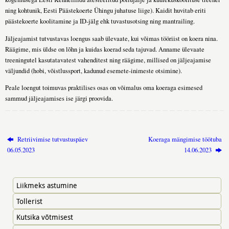
ning kohtunik, Eesti Päästekoerte Ühingu juhatuse liige). Kaidit huvitab eriti
päästekoerte koolitamine ja ID-jälg ehk tuvastusotsing ning mantrailing.
Jäljeajamist tutvustavas loengus saab ülevaate, kui võimas tööriist on koera nina.
Räägime, mis üldse on lõhn ja kuidas koerad seda tajuvad. Anname ülevaate
treeningutel kasutatavatest vahenditest ning räägime, millised on jäljeajamise
väljundid (hobi, võistlussport, kadunud esemete-inimeste otsimine).
Peale loengut toimuvas praktilises osas on võimalus oma koeraga esimesed
sammud jäljeajamises ise järgi proovida.
Retriivimise tutvustuspäev
Koeraga mängimise töötuba
06.05.2023
14.06.2023
Liikmeks astumine
Tollerist
Kutsika võtmisest