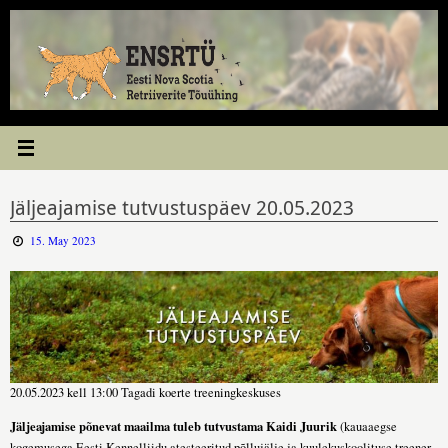
Skip
to
content
Jäljeajamise tutvustuspäev 20.05.2023
15. May 2023
20.05.2023 kell 13:00 Tagadi koerte treeningkeskuses
Jäljeajamise põnevat maailma tuleb tutvustama Kaidi Juurik
(kauaaegse
kogemusega Eesti Kennelliidu atesteeritud põllujälje ja kuulekuskoolituse treener