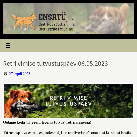
Skip
to
content
Retriivimise tutvustuspäev 06.05.2023
27. April 2023
Ootame kõiki tollereid tegema tutvust retriivimisega!
Tutvustuspäeva esimeses pooles räägime retriiverite tõuomastest katsetest Eestis