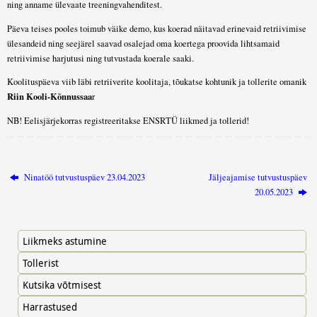
ning anname ülevaate treeningvahenditest.
Päeva teises pooles toimub väike demo, kus koerad näitavad erinevaid retriivimise
ülesandeid ning seejärel saavad osalejad oma koertega proovida lihtsamaid
retriivimise harjutusi ning tutvustada koerale saaki.
Koolituspäeva viib läbi retriiverite koolitaja, tõukatse kohtunik ja tollerite omanik
Riin Kooli-Kõnnussaa
r
NB! Eelisjärjekorras registreeritakse ENSRTÜ liikmed ja tollerid!
Ninatöö tutvustuspäev 23.04.2023
Jäljeajamise tutvustuspäev
20.05.2023
Liikmeks astumine
Tollerist
Kutsika võtmisest
Harrastused