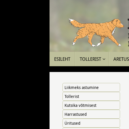
Skip
to
content
Skip
ESILEHT
TOLLERIST
ARETUS 
to
content
Liikmeks astumine
Tollerist
Kutsika võtmisest
Harrastused
Üritused