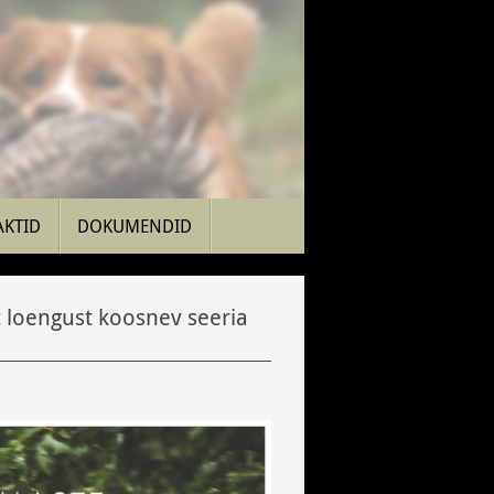
AKTID
DOKUMENDID
t loengust koosnev seeria