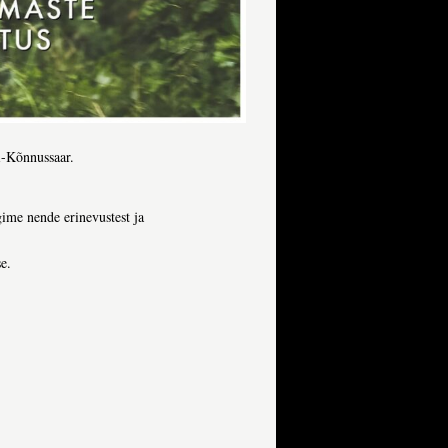
li-Kõnnussaar.
ägime nende erinevustest ja
e.