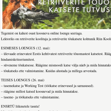
Tegemist on kahest osast koosneva online loengu seeriaga.
Lektoriks on retriiverite koolitaja ja retriiverite tõukatsete kohtunik Riin Koo
ESIMESES LOENGUS (12. mai):
– ülevaade erinevatest Eestis kehtivatest retriiverite tõuomastest katsetest. Rä
hindamiskriteeriumitest.
– süveneme tõukatsesse. Räägime mismoodi katse välja näeb ja mida hinnataks
– tõukatseks ette valmistamine. Kuidas alustada ja millega arvestada.
TEISES LOENGUS (26. mai)
– tasemekatse ja Working Test (töökatse erinevused ja sarnasused).
– räägime millest katsed koosnevad ja mida hinnatakse.
– taseme- ja töökatseks ette valmistamine.
ENSRTÜ liikmetele tasuta!